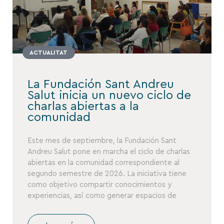
ACTUALITAT
La Fundación Sant Andreu
Salut inicia un nuevo ciclo de
charlas abiertas a la
comunidad
Este mes de septiembre, la Fundación Sant
Andreu Salut pone en marcha el ciclo de charlas
abiertas en la comunidad correspondiente al
segundo semestre de 2026. La iniciativa tiene
como objetivo compartir conocimientos y
experiencias, así como generar espacios de