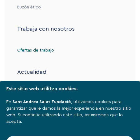
Buzón ético
Trabaja con nosotros
Ofertas de trabajo
Actualidad
Este sitio web utilitza cookies.
Contacto
En
Sant Andreu Salut Fundació
, utilizamos cookies para
garantizar que le damos la mejor experiencia en nuestro sitio
web. Si continúa utilizando este sitio, asumiremos que lo
Aviso legal
acepta.
Política de privacidad
Cookies