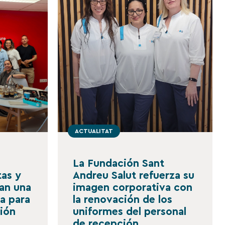
ACTUALITAT
La Fundación Sant
tas y
Andreu Salut refuerza su
san una
imagen corporativa con
a para
la renovación de los
ción
uniformes del personal
de recepción