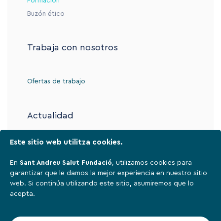
Formación
Buzón ético
Trabaja con nosotros
Ofertas de trabajo
Actualidad
Este sitio web utilitza cookies.
Contacto
En
Sant Andreu Salut Fundació
, utilizamos cookies para
garantizar que le damos la mejor experiencia en nuestro sitio
web. Si continúa utilizando este sitio, asumiremos que lo
Aviso legal
acepta.
Política de privacidad