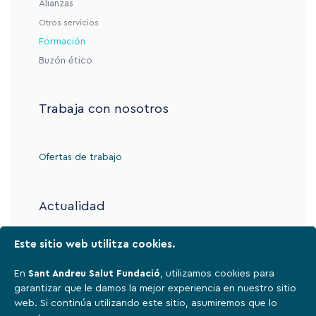
Alianzas
Otros servicios
Formación
Buzón ético
Trabaja con nosotros
Ofertas de trabajo
Actualidad
Este sitio web utilitza cookies.
Contacto
En
Sant Andreu Salut Fundació
, utilizamos cookies para
garantizar que le damos la mejor experiencia en nuestro sitio
web. Si continúa utilizando este sitio, asumiremos que lo
Aviso legal