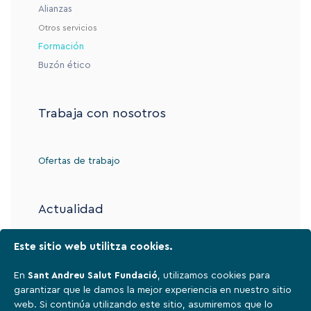
Alianzas
Otros servicios
Formación
Buzón ético
Trabaja con nosotros
Ofertas de trabajo
Actualidad
Este sitio web utilitza cookies.
Contacto
En
Sant Andreu Salut Fundació
, utilizamos cookies para
garantizar que le damos la mejor experiencia en nuestro sitio
web. Si continúa utilizando este sitio, asumiremos que lo
Aviso legal