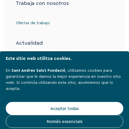
Trabaja con nosotros
Ofertas de trabajo
Actualidad
Este sitio web utilitza cookies.
Contacto
En
Sant Andreu Salut Fundació
, utilizamos cookies para
garantizar que le damos la mejor experiencia en nuestro sitio
web. Si continúa utilizando este sitio, asumiremos que lo
Aviso legal
acepta.
Política de privacidad
Cookies
Aceptar todas
Sant Andreu Salut Fundació,
2026
Només essencials
Instagram
Facebook
Linkedin
Youtube