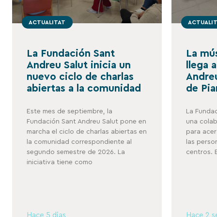
ACTUALITAT
ACTUALI
La Fundación Sant
La mús
Andreu Salut inicia un
llega 
nuevo ciclo de charlas
Andreu
abiertas a la comunidad
de Pia
Este mes de septiembre, la
La Fundac
Fundación Sant Andreu Salut pone en
una colab
marcha el ciclo de charlas abiertas en
para acer
la comunidad correspondiente al
las perso
segundo semestre de 2026. La
centros. 
iniciativa tiene como
Hace 5 días
Hace 2 