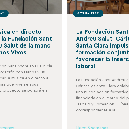
TAT
ACTUALITAT
ica en directo
La Fundación Sant
a la Fundación Sant
Andreu Salut, Cári
 Salut de la mano
Santa Clara impul
nos Vivos
formación conjunt
favorecer la inser
laboral
ión Sant Andreu Salut inicia
oración con Pianos Vius
car la música en directo a
La Fundación Sant Andreu S
nas que viven en sus
Cáritas y Santa Clara colab
El proyecto se pondrá en
una nueva acción formativa
financiada en el marco del
Trabajo y Formación – Líne
correspondiente a la
semanas
Hace 3 semanas