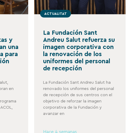
ACTUALITAT
La Fundación Sant
tas y
Andreu Salut refuerza su
san una
imagen corporativa con
a para
la renovación de los
ción
uniformes del personal
de recepción
alut,
La Fundación Sant Andreu Salut ha
oran en
renovado los uniformes del personal
de recepción de sus centros con el
 programa
objetivo de reforzar la imagen
a ACOL,
corporativa de la Fundación y
avanzar en
Hace 4 semanas