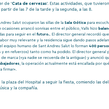
ler de ‘
Cata de cervezas
‘. Estas actividades, que tuvier
 partir de las 7 de la tarde y la segunda, a las 8.
Andreu Salut ocuparon las sillas de la
Sala Gótica
para escucha
n ocasiones arrancó sonrisas entre el público, Valls hizo
balan
das para seguir en el
futuro.
. El director general recordó qu
 labor muy relevante y la residencia sigue dando pasos adela
e el equipo humano de Sant Andreu Salut lo forman
400 perso
ios y en refuerzos) tanto como ha podido. El director general 
o de marca («ya nadie se recuerda de la antigua») y anunció q
abajadores
, la operación actualmente está encallada por qué 
a firmar».
r a la plaza del Hospital a seguir la fiesta, comiendo las de
úsica y la compañía.