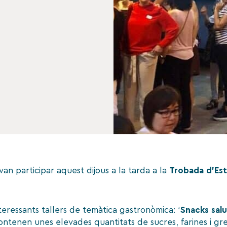
an participar aquest dijous a la tarda a la
Trobada d’Est
teressants tallers de temàtica gastronòmica: ‘
Snacks sal
ntenen unes elevades quantitats de sucres, farines i grei