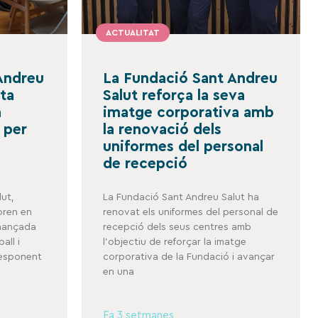
ACTUALITAT
Andreu
La Fundació Sant Andreu
nta
Salut reforça la seva
a
imatge corporativa amb
 per
la renovació dels
uniformes del personal
de recepció
ut,
La Fundació Sant Andreu Salut ha
boren en
renovat els uniformes del personal de
inançada
recepció dels seus centres amb
all i
l’objectiu de reforçar la imatge
responent
corporativa de la Fundació i avançar
en una
Fa 3 setmanes