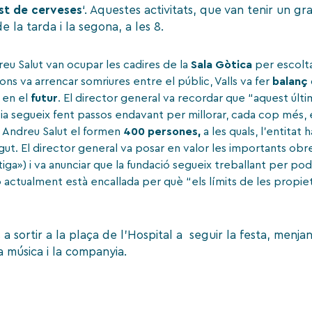
st de cerveses
‘. Aquestes activitats, que van tenir un g
e la tarda i la segona, a les 8.
dreu Salut van ocupar les cadires de la
Sala Gòtica
per escolta
ions va arrencar somriures entre el públic, Valls va fer
balanç
r en el
futur
. El director general va recordar que “aquest últ
ència segueix fent passos endavant per millorar, cada cop més, 
t Andreu Salut el formen
400 persones,
a les quals, l’entitat 
ogut. El director general va posar en valor les importants obre
tiga») i va anunciar que la fundació segueix treballant per pod
ó actualment està encallada per què “els límits de les propie
 a sortir a la plaça de l’Hospital a seguir la festa, menja
la música i la companyia.