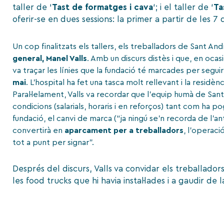
taller de ‘
Tast de formatges i cava
‘; i el taller de ‘
Ta
oferir-se en dues sessions: la primer a partir de les 7 d
Un cop finalitzats els tallers, els treballadors de Sant An
general, Manel Valls
. Amb un discurs distès i que, en ocas
va traçar les línies que la fundació té marcades per segui
mai
. L’hospital ha fet una tasca molt rellevant i la resid
Paral·lelament, Valls va recordar que l’equip humà de San
condicions (salarials, horaris i en reforços) tant com ha p
fundació, el canvi de marca (“ja ningú se’n recorda de l’an
convertirà en
aparcament per a treballadors
, l’operaci
tot a punt per signar”.
Després del discurs, Valls va convidar els treballadors
les food trucks que hi havia instal·lades i a gaudir de 