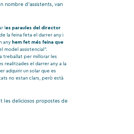
ran nombre d’assistents, van
r l
es paraules del director
de la feina feta el darrer any i
im any
hem fet més feina que
el model assistencial”.
ha treballat per millorar les
s realitzades el darrer any a la
er adquirir un solar que es
tats no estan clars, però està
nt les deliciosos propostes de