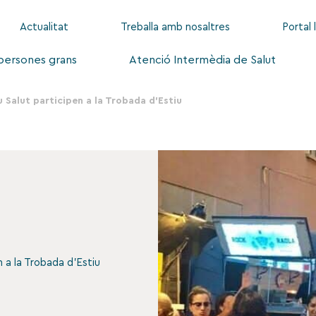
Actualitat
Treballa amb nosaltres
Portal 
 persones grans
Atenció Intermèdia de Salut
 Salut participen a la Trobada d’Estiu
 a la Trobada d’Estiu