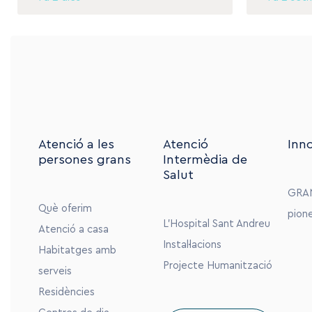
Atenció a les
Atenció
Inn
persones grans
Intermèdia de
Salut
GRA
Què oferim
pion
L’Hospital Sant Andreu
Atenció a casa
Instal·lacions
Habitatges amb
Projecte Humanització
serveis
Residències