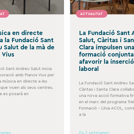
TAT
ACTUALITAT
ica en directe
La Fundació Sant 
 a la Fundació Sant
Salut, Càritas i Sa
 Salut de la mà de
Clara impulsen un
 Vius
formació conjunta
afavorir la inserció
laboral
ió Sant Andreu Salut inicia
aboració amb Pianos Vius per
a música en directe a les
La Fundació Sant Andreu Sal
que viuen als seus centres.
Càritas i Santa Clara col·la
te es posarà en
una nova acció formativa f
en el marc del programa Treb
Formació – Línia ACOL, cor
a la
manes
Fa 2 setmanes