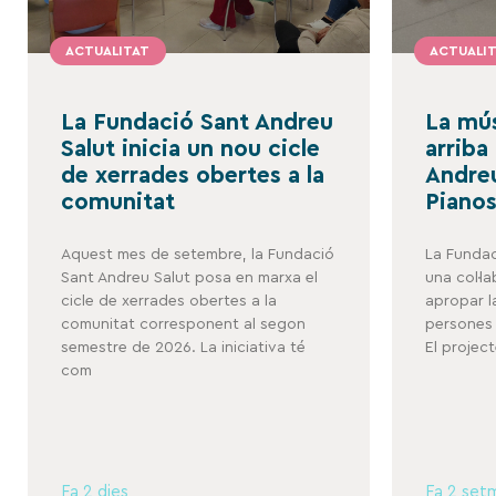
ACTUALITAT
ACTUALI
La Fundació Sant Andreu
La mús
Salut inicia un nou cicle
arriba
de xerrades obertes a la
Andreu
comunitat
Pianos
Aquest mes de setembre, la Fundació
La Fundac
Sant Andreu Salut posa en marxa el
una col·l
cicle de xerrades obertes a la
apropar l
comunitat corresponent al segon
persones 
semestre de 2026. La iniciativa té
El projec
com
Fa 2 dies
Fa 2 set