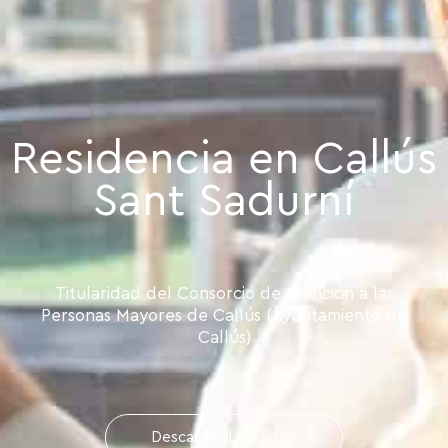
Residencia en Callús
Sant Sadurní
Titularidad del Consorcio de Atención a las
Personas Mayores de Callús (Ayuntamiento de
Callús)
Descarga el catálogo