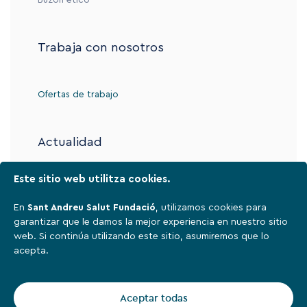
Buzón ético
Trabaja con nosotros
Ofertas de trabajo
Actualidad
Este sitio web utilitza cookies.
Contacto
En
Sant Andreu Salut Fundació
, utilizamos cookies para
garantizar que le damos la mejor experiencia en nuestro sitio
web. Si continúa utilizando este sitio, asumiremos que lo
Aviso legal
acepta.
Política de privacidad
Cookies
Aceptar todas