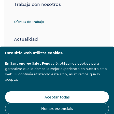
Trabaja con nosotros
Ofertas de trabajo
Actualidad
Este sitio web utilitza cookies.
Contacto
En
Sant Andreu Salut Fundació
, utilizamos cookies para
garantizar que le damos la mejor experiencia en nuestro sitio
web. Si continúa utilizando este sitio, asumiremos que lo
Aviso legal
acepta.
Política de privacidad
Cookies
Aceptar todas
Sant Andreu Salut Fundació,
2026
Només essencials