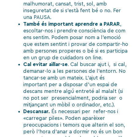
malhumorat, cansat, trist, sol, amb
inseguretat de si s’està fent bé o no.
Fer
una PAUSA.
També és important aprendre a PARAR
,
escoltar-nos i prendre consciència de com
ens sentim. Podem posar nom a l’emoció
que estem sentint i provar de compartir-ho
amb persones properes o bé si es participa
en un grup de cuidadors on line.
Cal evitar aïllar-se
. Cal buscar ajut i,
si cal,
demanar-lo a les persones de l’entorn. No
tancar-se amb un mateix. L’ajut és
important per a disposar d’un espai de
descans mentre algú entreté al malalt (si
no pot ser
presencialment, podria ser
o
mitjançant un mòbil o ordinador, etc.).
Descansar.
És necessari per
refer-nos i
«carregar piles». Poden aparèixer
preocupacions i temors que alterin el son,
però l’hora d’anar a dormir no és un bon