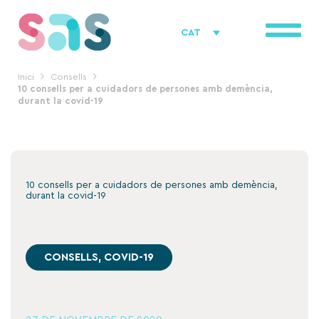
Vés
al
CAT
contingut
Inici
Consells
10 consells per a cuidadors de persones amb demència,
durant la covid-19
10 consells per a cuidadors de persones amb demència,
durant la covid-19
CONSELLS
,
COVID-19