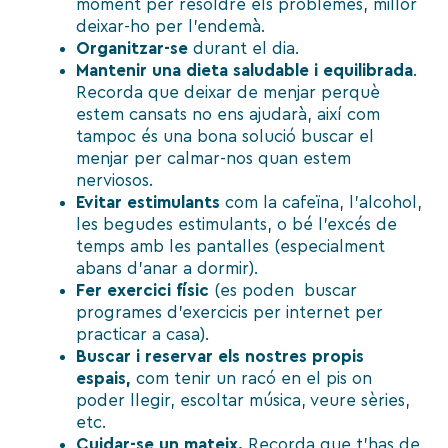
moment per resoldre els problemes, millor
deixar-ho per l’endemà.
Organitzar-se
durant el dia.
Mantenir una
dieta saludable
i equilibrada
.
Recorda que deixar de menjar perquè
estem cansats no ens ajudarà, així com
tampoc és una bona solució buscar el
menjar per calmar-nos quan estem
nerviosos.
Evitar estimulants
com la cafeïna, l’alcohol,
les begudes estimulants, o bé l’excés de
temps amb les pantalles (especialment
abans d’anar a dormir).
Fer
exercici físic
(es poden
buscar
programes d’exercicis per internet per
practicar a casa).
Buscar i
reservar els nostres propis
espais,
com tenir un racó en el pis on
poder llegir, escoltar música, veure sèries,
etc.
Cuidar-se un mateix.
Recorda que t’has de