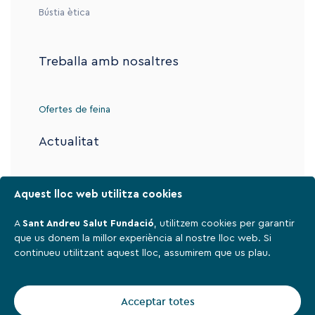
Bústia ètica
Treballa amb nosaltres
Ofertes de feina
Actualitat
Contacte
Aquest lloc web utilitza cookies
A
Sant Andreu Salut Fundació
, utilitzem cookies per garantir
que us donem la millor experiència al nostre lloc web. Si
Avís legal
continueu utilitzant aquest lloc, assumirem que us plau.
Política de privadesa
Cookies
Acceptar totes