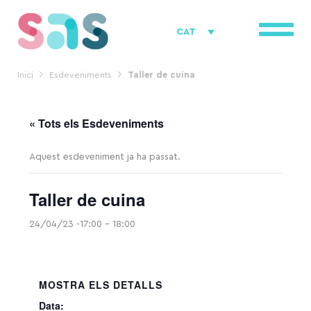
Vés
al
CAT
contingut
Inici
Esdeveniments
Taller de cuina
« Tots els Esdeveniments
Aquest esdeveniment ja ha passat.
Taller de cuina
24/04/23 -17:00
-
18:00
MOSTRA ELS DETALLS
Data: