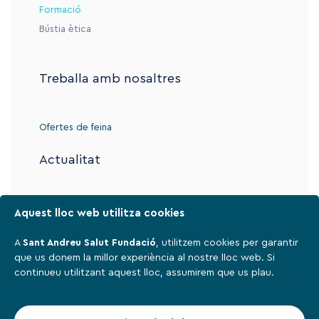
Formació
Bústia ètica
Treballa amb nosaltres
Ofertes de feina
Actualitat
Contacte
Aquest lloc web utilitza cookies
A
Sant Andreu Salut Fundació
, utilitzem cookies per garantir
que us donem la millor experiència al nostre lloc web. Si
Avís legal
continueu utilitzant aquest lloc, assumirem que us plau.
Política de privadesa
Cookies