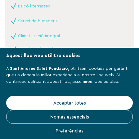
Balcó i terrasses
Servei de bugaderia
Climatització integral
Serveis bàsics inclosos
Aquest lloc web utilitza cookies
Zones comunes
A
Sant Andreu Salut Fundació
, utilitzem cookies per garantir
que us donem la millor experiència al nostre lloc web. Si
Servei de càtering
continueu utilitzant aquest lloc, assumirem que us plau.
Sala d’estar
Acceptar totes
Cuina - office
Omple el formulari i
t’enviarem el catàleg de Centre de Dia
Només essencials
Calaf
Preferències
Descarrega el catàleg