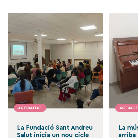
ACTUALITAT
ACTUALI
La Fundació Sant Andreu
La mús
Salut inicia un nou cicle
arriba