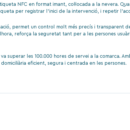
etiqueta
NFC
en format imant, col·locada a la nevera. Quan
ueta per registrar l’inici de la intervenció, i repetir l’acci
ació, permet un control molt més precís i transparent d
i. Alhora, reforça la seguretat tant per a les persones usuà
va superar les 100.000 hores de servei a la comarca. Am
omiciliària eficient, segura i centrada en les persones.