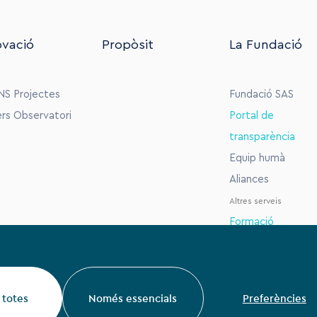
ovació
Propòsit
La Fundació
NS
Projectes
Fundació SAS
ers
Observatori
Portal de
transparència
Equip humà
Aliances
Altres serveis
Formació
Bústia ètica
 totes
Només essencials
Preferències
Sant Andreu 