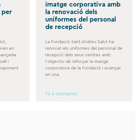
a
imatge corporativa amb
 per
la renovació dels
uniformes del personal
de recepció
ut,
La Fundació Sant Andreu Salut ha
boren en
renovat els uniformes del personal de
inançada
recepció dels seus centres amb
all i
l’objectiu de reforçar la imatge
responent
corporativa de la Fundació i avançar
en una
Fa 4 setmanes