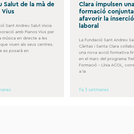
 Salut de la mà de
Clara impulsen un
 Vius
formació conjunta
afavorir la inserció
laboral
ió Sant Andreu Salut inicia
aboració amb Pianos Vius per
a música en directe a les
La Fundació Sant Andreu Sal
que viuen als seus centres.
Càritas i Santa Clara col·la
te es posarà en
una nova acció formativa f
en el marc del programa Treb
Formació – Línia ACOL, cor
a la
manes
Fa 3 setmanes