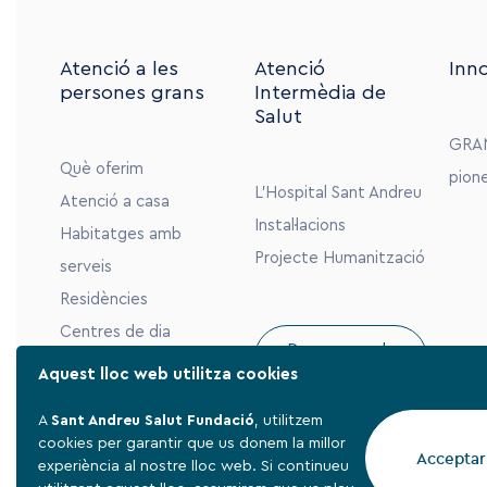
Atenció a les
Atenció
Inn
persones grans
Intermèdia de
Salut
GRA
Què oferim
pion
L’Hospital Sant Andreu
Atenció a casa
Instal·lacions
Habitatges amb
Projecte Humanització
serveis
Residències
Centres de dia
Descarregar la
memòria
Aquest lloc web utilitza cookies
A
Sant Andreu Salut Fundació
, utilitzem
cookies per garantir que us donem la millor
Acceptar
experiència al nostre lloc web. Si continueu