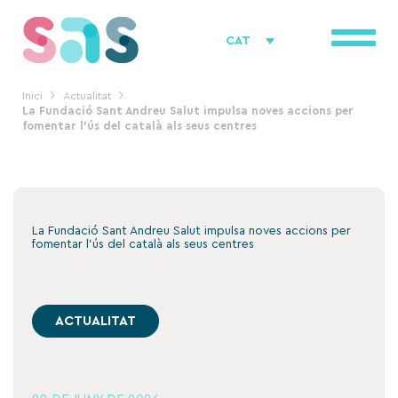
Vés
al
CAT
contingut
Inici
Actualitat
La Fundació Sant Andreu Salut impulsa noves accions per
fomentar l’ús del català als seus centres
La Fundació Sant Andreu Salut impulsa noves accions per
fomentar l’ús del català als seus centres
ACTUALITAT