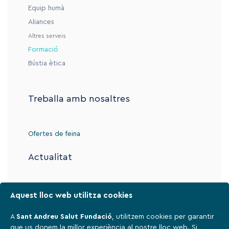
Equip humà
Aliances
Altres serveis
Formació
Bústia ètica
Treballa amb nosaltres
Ofertes de feina
Actualitat
Contacte
Aquest lloc web utilitza cookies
A
Sant Andreu Salut Fundació
, utilitzem cookies per garantir
que us donem la millor experiència al nostre lloc web. Si
Avís legal