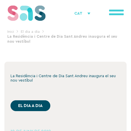
Vés
al
CAT
contingut
Inici
El dia a dia
La Residència i Centre de Dia Sant Andreu inaugura el seu
nou vestíbul
La Residència i Centre de Dia Sant Andreu inaugura el seu
nou vestíbul
EL DIA A DIA