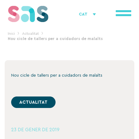
Vés
al
CAT
contingut
Inici
Actualitat
Nou cicle de tallers per a cuidadors de malalts
Nou cicle de tallers per a cuidadors de malalts
ACTUALITAT
23 DE GENER DE 2019