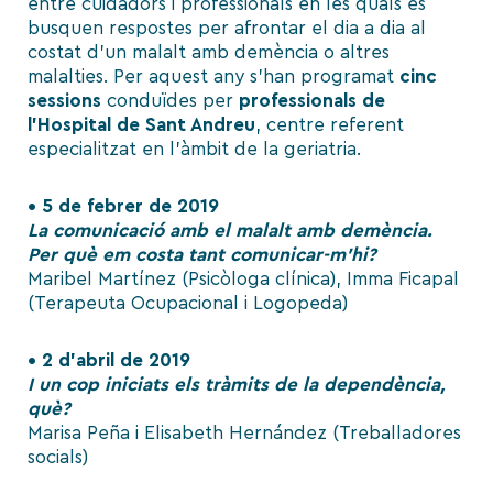
entre cuidadors i professionals en les quals es
busquen respostes per afrontar el dia a dia al
costat d’un malalt amb demència o altres
malalties. Per aquest any s’han programat
cinc
sessions
conduïdes per
professionals de
l’Hospital de Sant Andreu
, centre referent
especialitzat en l’àmbit de la geriatria.
• 5 de febrer de 2019
La comunicació amb el malalt amb demència.
Per què em costa tant comunicar-m’hi?
Maribel Martínez (Psicòloga clínica), Imma Ficapal
(Terapeuta Ocupacional i Logopeda)
• 2 d’abril de 2019
I un cop iniciats els tràmits de la dependència,
què?
Marisa Peña i Elisabeth Hernández (Treballadores
socials)