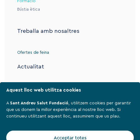
Formació
Bústia ètica
Treballa amb nosaltres
Ofertes de feina
Actualitat
Contacte
Aquest lloc web utilitza cookies
A
Sant Andreu Salut Fundació
, utilitzem cookies per garantir
que us donem la millor experiència al nostre lloc web. Si
Avís legal
continueu utilitzant aquest lloc, assumirem que us plau.
Política de privadesa
Cookies
Acceptar totes