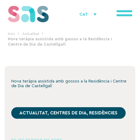
Vés
al
CAT
contingut
Inici
Actualitat
Nova teràpia assistida amb gossos a la Residència i
Centre de Dia de Castellgalí
Nova teràpia assistida amb gossos a la Residència i Centre
de Dia de Castellgalí
ACTUALITAT
,
CENTRES DE DIA
,
RESIDÈNCIES