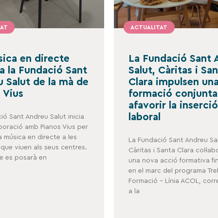
TAT
ACTUALITAT
ica en directe
La Fundació Sant 
 a la Fundació Sant
Salut, Càritas i Sa
 Salut de la mà de
Clara impulsen un
 Vius
formació conjunta
afavorir la inserció
laboral
ió Sant Andreu Salut inicia
aboració amb Pianos Vius per
a música en directe a les
La Fundació Sant Andreu Sal
que viuen als seus centres.
Càritas i Santa Clara col·la
te es posarà en
una nova acció formativa f
en el marc del programa Treb
Formació – Línia ACOL, cor
a la