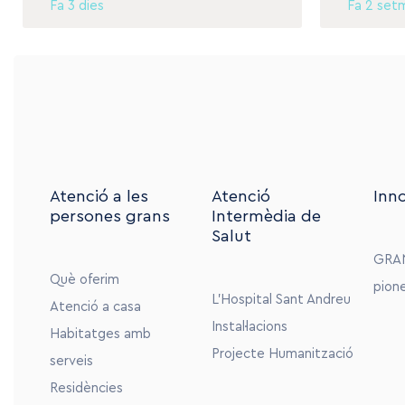
Fa 3 dies
Fa 2 set
Atenció a les
Atenció
Inn
persones grans
Intermèdia de
Salut
GRA
Què oferim
pion
L’Hospital Sant Andreu
Atenció a casa
Instal·lacions
Habitatges amb
Projecte Humanització
serveis
Residències