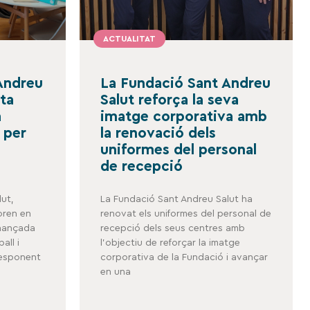
ACTUALITAT
Andreu
La Fundació Sant Andreu
nta
Salut reforça la seva
a
imatge corporativa amb
 per
la renovació dels
uniformes del personal
de recepció
ut,
La Fundació Sant Andreu Salut ha
boren en
renovat els uniformes del personal de
inançada
recepció dels seus centres amb
all i
l’objectiu de reforçar la imatge
responent
corporativa de la Fundació i avançar
en una