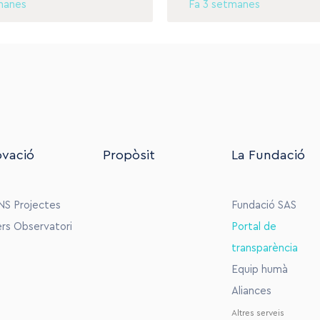
manes
Fa 3 setmanes
ovació
Propòsit
La Fundació
NS
Projectes
Fundació SAS
ers
Observatori
Portal de
transparència
Equip humà
Aliances
Altres serveis