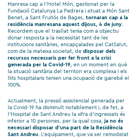
Manresa cap a l’Hotel Món
, gestionat per la
Fundació Catalunya La Pedrera
i situat a
Món Sant
Benet, a Sant Fruitós de Bages
,
tornaran cap a la
residència manresana aquest dijous, 4 de juny
.
Recordem que el trasllat tenia com a objectiu
donar resposta a la necessitat tant de les
institucions sanitàries, encapçalades pel CatSalut,
com de la mateixa societat, de
disposar dels
recursos necessaris per fer front a la crisi
generada per la Covid-19
, en un moment en què
la situació sanitària del territori era complexa i els
llits hospitalaris tenien una ocupació de gairebé el
100%.
Actualment, la pressió assistencial generada per
la Covid-19 ha disminuït notablement i, de fet, a
l’Hospital de Sant Andreu la xifra d’ingressats és
inferior a 10 persones, per la qual cosa,
ja no és
necessari disposar d’una part de la
Residència
Sant Andreu
. L’equipament, que va ser remodelat