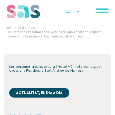
Vés
al
CAT
contingut
Inici
El dia a dia
Les persones traslladades a l’Hotel Món retornen aquest
dijous a la Residència Sant Andreu de Manresa
Les persones traslladades a l’Hotel Món retornen aquest
dijous a la Residència Sant Andreu de Manresa
ACTUALITAT
,
EL DIA A DIA