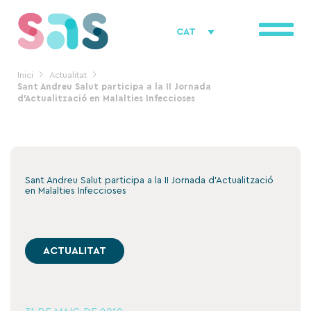
Vés
al
CAT
contingut
Inici
Actualitat
Sant Andreu Salut participa a la II Jornada
d’Actualització en Malalties Infeccioses
Sant Andreu Salut participa a la II Jornada d’Actualització
en Malalties Infeccioses
ACTUALITAT