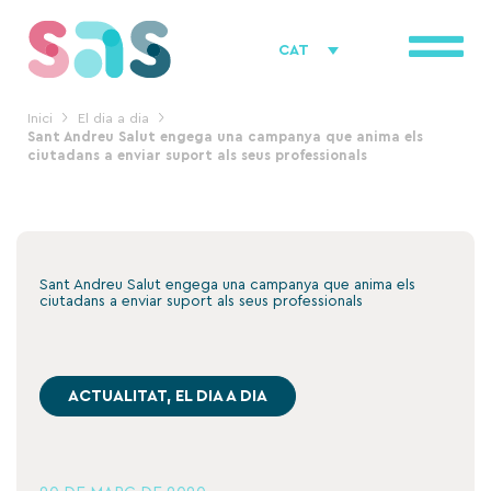
Vés
al
CAT
contingut
Inici
El dia a dia
Sant Andreu Salut engega una campanya que anima els
ciutadans a enviar suport als seus professionals
Sant Andreu Salut engega una campanya que anima els
ciutadans a enviar suport als seus professionals
ACTUALITAT
,
EL DIA A DIA