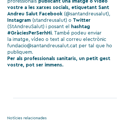
professionals
publicant una imatge o vídeo
vostre a les xarxes socials, etiquetant Sant
Andreu Salut
Facebook
(@santandreusalut),
Instagram
(standreusalut) o
Twitter
(StAndreuSalut) i posant el
hashtag
#GràciesPerSerhHi
. També podeu enviar
la imatge, vídeo o text al correu electrònic
fundacio@santandreusalut.cat
per tal que ho
publiquem.
Per als professionals sanitaris, un petit gest
vostre, pot ser immens.
Notícies relacionades