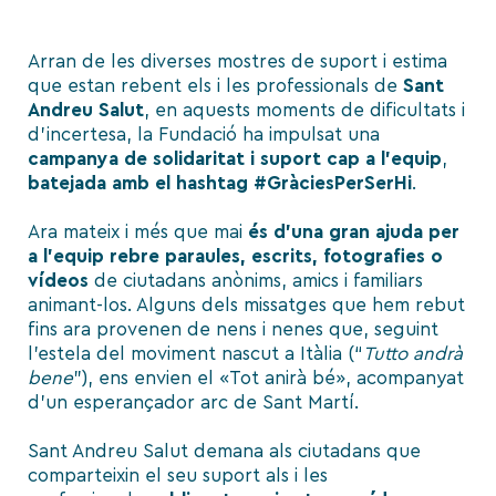
Arran de les diverses
mostres de suport i estima
que estan rebent els i les professionals de
Sant
Andreu Salut
, en aquests moments de dificultats i
d’incertesa,
la Fundació ha impulsat una
campanya de solidaritat i suport cap a l’equip
,
batejada amb el hashtag
#GràciesPerSerHi
.
Ara mateix i més que mai
és d’una gran ajuda per
a l’equip
rebre paraules, escrits, fotografies o
vídeos
de ciutadans anònims, amics i familiars
animant-los. Alguns dels missatges que hem rebut
fins ara provenen de nens i nenes que, seguint
l’estela del moviment nascut a Itàlia (
“
Tutto andrà
bene
”
), ens envien el
«Tot anirà bé»,
acompanyat
d’un esperançador arc de Sant Martí.
Sant Andreu Salut demana als ciutadans que
comparteixin el seu suport als i les