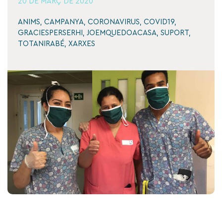
20 DE MARÇ DE 2020
ANIMS
,
CAMPANYA
,
CORONAVIRUS
,
COVID19
,
GRACIESPERSERHI
,
JOEMQUEDOACASA
,
SUPORT
,
TOTANIRABÉ
,
XARXES